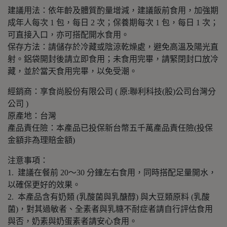
建議用法：依年齡及體質酌量增減，建議飯前食用，加強期
成年人每次 1 包，每日 2 次；保養期每次 1 包，每日 1 次；
可直接入口，亦可搭配開水食用。
保存方法：請儲存於冷藏或陰涼乾燥處，避免高溫及陽光直
射。鋁袋開封後請立即食用；未食用完畢，請緊閉封口放冷
藏，並於當天食用完畢，以免受潮。
經銷商：享食尚股份有限公司 ( 原:聯利科技(股)公司台灣分
公司 )
原產地：台灣
產品責任險：本產品已投保新台幣五千萬產品責任險(投保
金額非為理賠金額)
注意事項：
1. 建議在餐前 20～30 分鐘左右食用，同時搭配足量開水，
以確保更好的效果。
2. 本產品含有奶類 (乳酸菌與乳醣醇) 與大豆類原料 (乳酸
菌)，對其過敏者、全素者與乳糖不耐症者請自行評估食用
與否，奶素與奶蛋素者請安心食用。