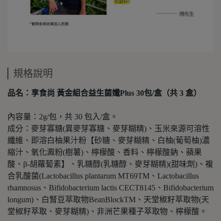
規格說明
品名：享食尚 黃金組合益生菌孅Plus 30包/盒（共 3 盒）
內容量：2g/包，共 30 包入/盒。
成分：麥芽寡糖(異麥芽寡糖、麥芽糊精)、玉米來源可溶性
纖維、即溶白柚果汁粉【砂糖、麥芽糊精、白柚(葡萄柚)濃
縮汁、氧化澱粉(樹薯)、檸檬酸、香料、檸檬酸鈉、蘋果
酸、β-胡蘿蔔素】、乳糖醇(乳糖醇、麥芽糊精)(甜味劑)、複
合乳酸菌(Lactobacillus plantarum MT69TM、Lactobacillus
rhamnosus、Bifidobacterium lactis CECT8145、Bifidobacterium
longum)、白腎豆萃取物BeanBlockTM、天堂椒籽萃取物(天
堂椒籽萃取、麥芽糊精)、非洲芒果種子萃取物、檸檬酸。