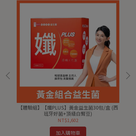
 2
【體驗組】【孅PLUS】黃金益生菌30包/盒 (西
【
班牙好菌+頂級白腎豆)
膠
NT$1,602
加入購物車