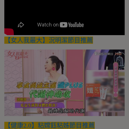
【女人我最大】況明潔節目推薦
【健康2.0】粘嫦鈺粘姊節目推薦