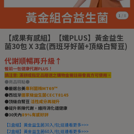
1
/
8
【成果有感組】【孅PLUS】黃金益生
菌30包 X 3盒(西班牙好菌+頂級白腎豆)
代謝順暢再升級↑
餐前一包健康代謝PLUS！
請注意: 滿額或指定品贈送之購物金需註冊會員方可使用。
●商品特點●
●嚴選台美
專利菌株MT69™
●西班牙
國家級益生菌CECT8145
●頂級白腎豆
活性成分再提升
●提升新陳代謝，維持消化道健康
●30天內
89%有感好評
【1盒組】黃金益生菌30入/包;這邊看更多>>>
【2盒組】黃金益生菌60入/包;這邊看更多>>>