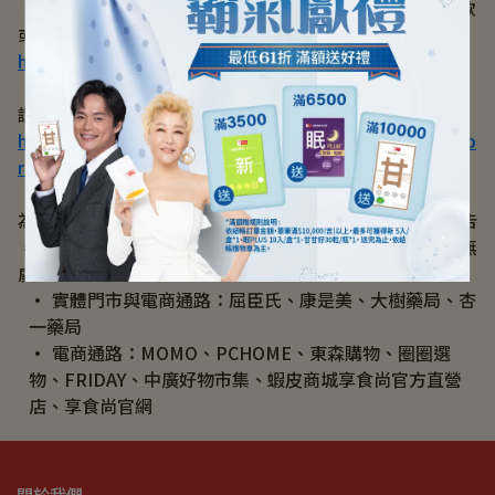
【萊爾富】請撥打EC客服專線 03-2866020申請退貨及退款​
或利用線上客服辦理 
https://www.hilife.com.tw/contactUs_consumer.aspx
【OK mart】請撥打OK mart 網購客服專線03-2631082申
請退貨及退款​或利用線上客服辦理
https://www.okmart.com.tw/information_contactUsFo
rm_ec
為維護您的消費權益，享食尚已持續蒐證、向詐騙集團提告​
，也建議您購賣請指名享食尚授權通路，以確保品質安心無
虞。
實體門市與電商通路：屈臣氏、康是美、大樹藥局、杏
一藥局
電商通路：MOMO、PCHOME、東森購物、圈圈選
物、FRIDAY、中廣好物市集、蝦皮商城享食尚官方直營
店、享食尚官網
關於我們