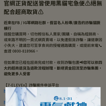
官網正貨配送皆使用黑貓宅急便⚠️絕無
配合超商取貨​⚠️
近來在FB / IG等網路社群，假冒名人粉專/廣告的詐騙猖獗
橫行 
提醒您購買時，切勿輕信私人賣家/團購、自稱為經銷商、
或來路不明的一頁式網頁賣場​，以免遭假貨詐騙，讓健康因
小失大​，建議您可至享食尚的授權通路購買，或提前來電📞
查證 0800-818966​。
但如果您已經在超商完成付款，收到詐騙包裹​
📢您可以依四
大的超商退貨及退款流程辦理，斷絕資金回流至詐騙集團，
避免更多人受害​
【7-ELEVEn】詐騙案件申訴平台
https://help.shopmore.com.tw/
【全家】Fun心取爭議包裹退貨申請平台
https://returns.com.tw/web/index.php